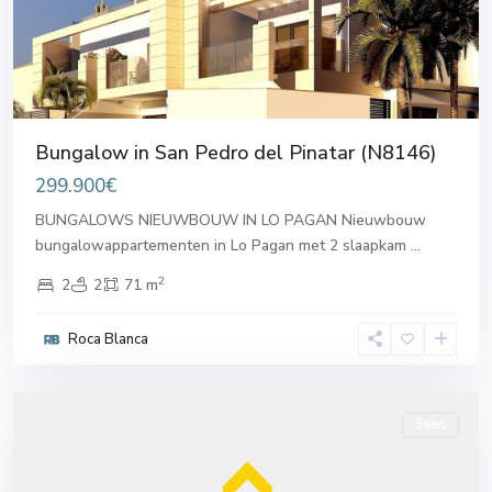
Bungalow in San Pedro del Pinatar (N8146)
299.900€
BUNGALOWS NIEUWBOUW IN LO PAGAN Nieuwbouw
bungalowappartementen in Lo Pagan met 2 slaapkam
...
2
2
2
71 m
San
Pedro
Roca Blanca
del
Pinatar
Sales