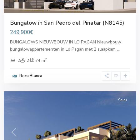
Bungalow in San Pedro del Pinatar (N8145)
249.900€
BUNGALOWS NIEUWBOUW IN LO PAGAN Nieuwbouw
bungalowappartementen in Lo Pagan met 2 slaapkam
...
2
2
2
74 m
San
Pedro
Roca Blanca
del
Pinatar
Sales
Previous
Next