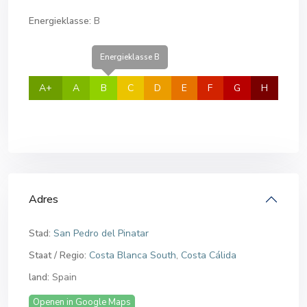
Energieklasse:
B
Energieklasse B
A+
A
B
C
D
E
F
G
H
Adres
Stad:
San Pedro del Pinatar
Staat / Regio:
Costa Blanca South
,
Costa Cálida
land:
Spain
Openen in Google Maps