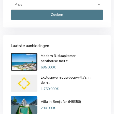
Price
Zoeken
Laatste aanbiedingen
Modern 3-slaapkamer
penthouse met t...
695.000€
Exclusieve nieuwbouwvilla’s in
de n...
1.750.000€
Villa in Benijofar (N8356)
290.000€