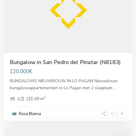
Previous
Next
Bungalow in San Pedro del Pinatar (N8183)
220.000€
BUNGALOWS NIEUWBOUW IN LO PAGAN Nieuwbouw
bungalowappartementen in Lo Pagan met 2 slaapkam
...
2
2
2
69 m
San
Pedro
Roca Blanca
del
Pinatar