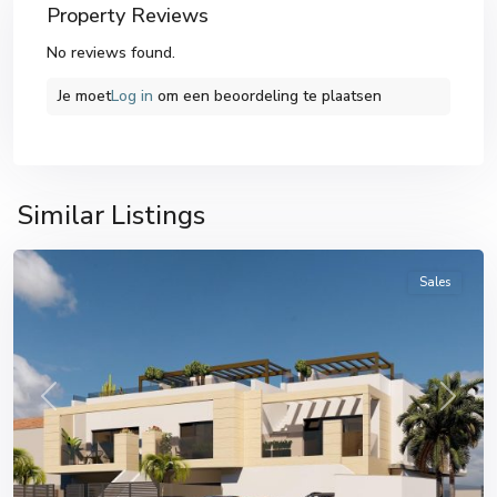
Property Reviews
No reviews found.
Je moet
Log in
om een ​​beoordeling te plaatsen
San
Pedro
del
Similar Listings
Pinatar
Sales
Previous
Next