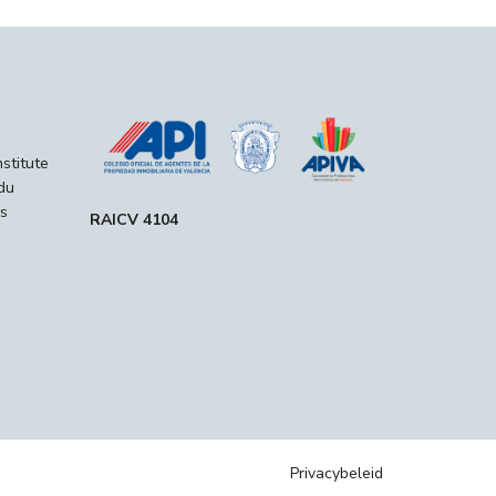
nstitute
du
s
RAICV 4104
Privacybeleid