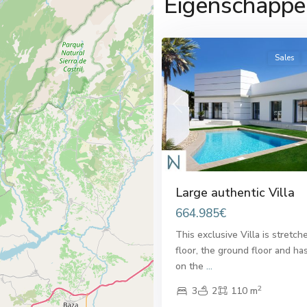
Eigenschappe
7
Quesada
Sales
Previous
Large authentic Villa
664.985€
This exclusive Villa is stretch
floor, the ground floor and ha
on the
...
2
3
2
110 m