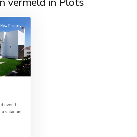
n vermeld in Plots
New Property
Next
ed over 1
s a solarium