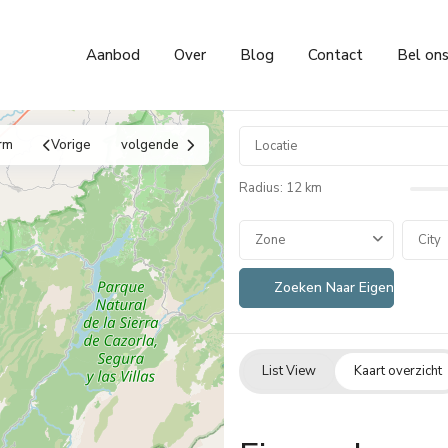
Aanbod
Over
Blog
Contact
Bel on
rm
Vorige
volgende
Radius:
12 km
Zone
City
List View
Kaart overzicht