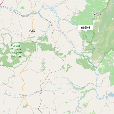
665K€