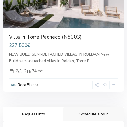
Villa in Torre Pacheco (N8003)
227.500€
NEW BUILD SEMI-DETACHED VILLAS IN ROLDAN New
Build semi-detached villas in Roldan, Torre P
...
2
2
2
74 m
Roca Blanca
Request Info
Schedule a tour