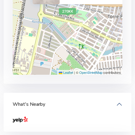
270K€
Leaflet
|
©
OpenStreetMap
contributors
What's Nearby