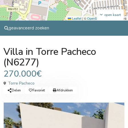
open kaart
Leaflet
|
©
OpenStreetMap
contributors
geavanceerd zoeken
Sales
Villa
Villa in Torre Pacheco
(N6277)
270.000€
Torre Pacheco
Delen
Favoriet
Afdrukken