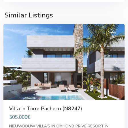
Torre
Similar Listings
Pacheco
Sales
Previous
Next
Villa in Torre Pacheco (N8247)
505.000€
NIEUWBOUW VILLA'S IN OMHEIND PRIVÉ RESORT IN