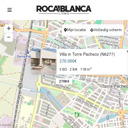
Mijn locatie
Volledig scherm
Villa in Torre Pacheco (N6277)
270.000€
2
3 BD
2 BA
118 m
·
·
270K€