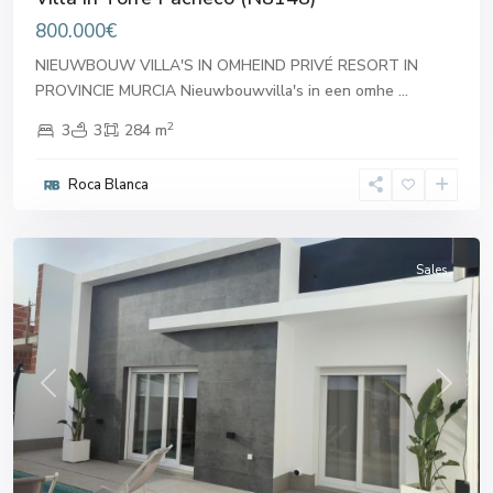
800.000€
NIEUWBOUW VILLA'S IN OMHEIND PRIVÉ RESORT IN
PROVINCIE MURCIA Nieuwbouwvilla's in een omhe
...
2
3
3
284 m
Roca Blanca
Torre
Pacheco
Sales
Previous
Next