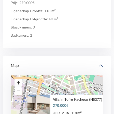
Prijs:
270.000€
2
Eigenschap Grootte:
118 m
2
Eigenschap Lotgrootte:
68 m
Slaapkamers:
3
Badkamers:
2
Map
Villa in Torre Pacheco (N6277)
270.000€
2
3 BD
2 BA
118 m
·
·