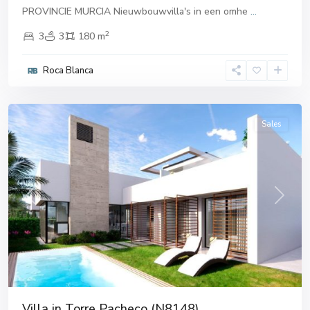
PROVINCIE MURCIA Nieuwbouwvilla's in een omhe
...
2
3
3
180 m
Roca Blanca
Torre
Pacheco
Sales
Previous
Next
Villa in Torre Pacheco (N8148)