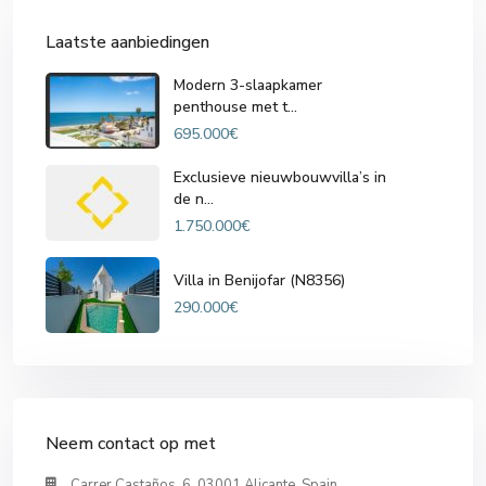
Laatste aanbiedingen
Modern 3-slaapkamer
penthouse met t...
695.000€
Exclusieve nieuwbouwvilla’s in
de n...
1.750.000€
Villa in Benijofar (N8356)
290.000€
Neem contact op met
Carrer Castaños, 6, 03001 Alicante, Spain