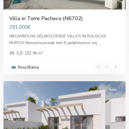
Villa in Torre Pacheco (N6702)
291.000€
NIEUWBOUW GELIJKVLOERSE VILLA'S IN BALSICAS,
MURCIA Nieuwbouwwijk met 6 gelijkvloerse vrij
...
2
3
2
96 m
Roca Blanca
Torre
Pacheco
Sales
Previous
Next