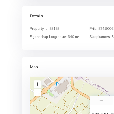
Details
Property Id:
93153
Prijs:
524.900€
2
Eigenschap Lotgrootte:
340 m
Slaapkamers:
3
Map