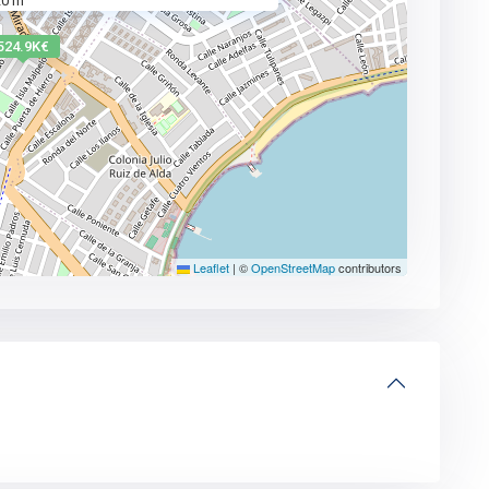
20 m
524.9K€
Leaflet
|
©
OpenStreetMap
contributors