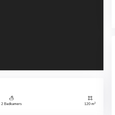
2
2 Badkamers
120 m