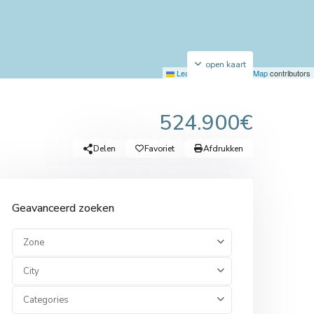
open kaart
Leaflet
|
©
OpenStreetMap
contributors
524.900€
Delen
Favoriet
Afdrukken
Geavanceerd zoeken
Zone
City
Categories