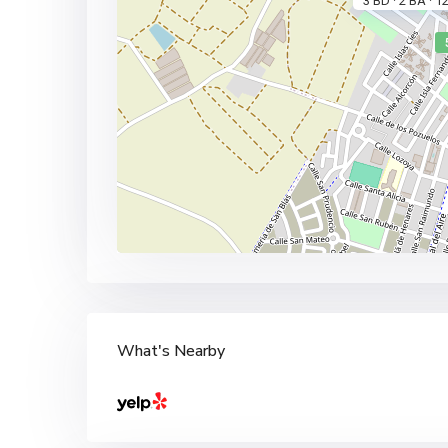
3 BD
2 BA
1
·
·
What's Nearby