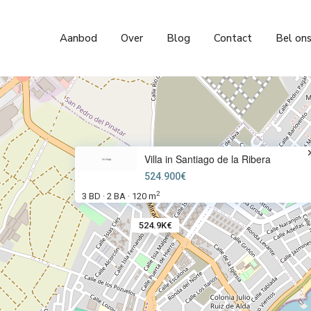
Aanbod
Over
Blog
Contact
Bel on
Villa in Santiago de la Ribera
524.900€
2
3 BD
2 BA
120 m
·
·
524.9K€