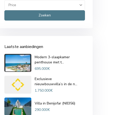
Price
Zoeken
Laatste aanbiedingen
Modern 3-slaapkamer
penthouse met t...
695.000€
Exclusieve
nieuwbouwvilla’s in de n...
1.750.000€
Villa in Benijofar (N8356)
290.000€