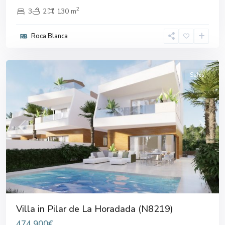
2
3
2
130 m
Pilar
de
Roca Blanca
la
Horadada
Sales
Previous
Next
Villa in Pilar de La Horadada (N8219)
474.900€