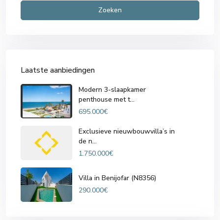
Zoeken
Laatste aanbiedingen
Modern 3-slaapkamer
penthouse met t...
695.000€
Exclusieve nieuwbouwvilla’s in
de n...
1.750.000€
Villa in Benijofar (N8356)
290.000€