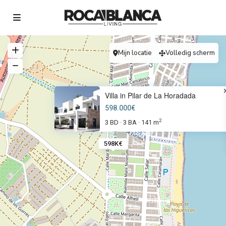
Mijn locatie
Volledig scherm
Villa in Pilar de La Horadada
598.000€
2
3 BD
3 BA
141 m
·
·
598K€