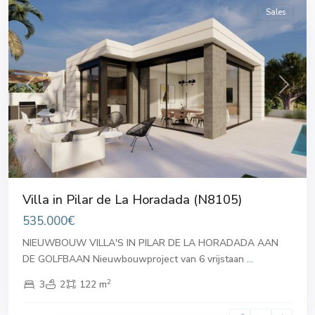
Sales
Previous
Next
Villa in Pilar de La Horadada (N8105)
535.000€
NIEUWBOUW VILLA'S IN PILAR DE LA HORADADA AAN
DE GOLFBAAN Nieuwbouwproject van 6 vrijstaan
...
2
3
2
122 m
Pilar
de