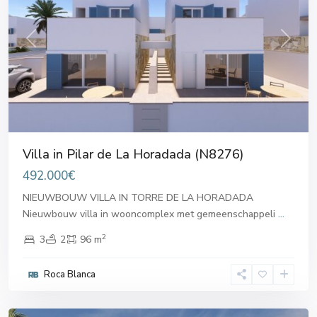
Previous
Next
Villa in Pilar de La Horadada (N8276)
492.000€
NIEUWBOUW VILLA IN TORRE DE LA HORADADA
Nieuwbouw villa in wooncomplex met gemeenschappeli
...
2
3
2
96 m
Pilar
de
Roca Blanca
la
Horadada