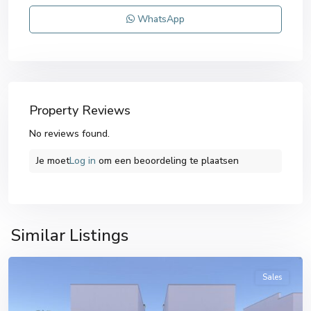
WhatsApp
Property Reviews
No reviews found.
Je moet
Log in
om een ​​beoordeling te plaatsen
Pilar
de
la
Similar Listings
Horadada
Sales