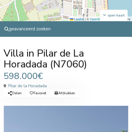
open kaart
Leaflet
|
©
OpenStreetMap
contributors
geavanceerd zoeken
Sales
Villa
Villa in Pilar de La
Horadada (N7060)
598.000€
Pilar de la Horadada
Delen
Favoriet
Afdrukken