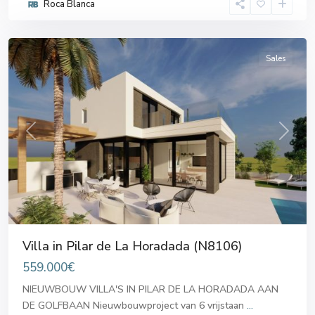
Roca Blanca
la
Horadada
Sales
Previous
Next
Villa in Pilar de La Horadada (N8106)
559.000€
NIEUWBOUW VILLA'S IN PILAR DE LA HORADADA AAN
DE GOLFBAAN Nieuwbouwproject van 6 vrijstaan
...