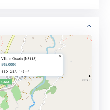
Villa in Orxeta (N8113)
595.000€
2
4 BD
2 BA
145 m
·
·
595K€