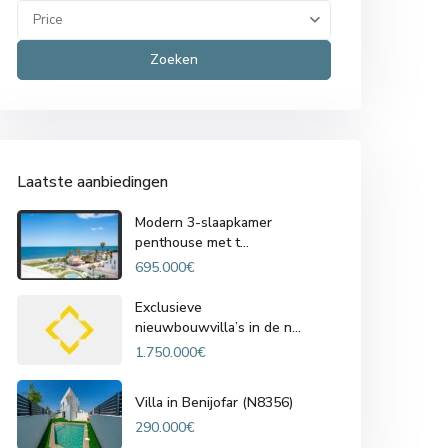
Price
Zoeken
Laatste aanbiedingen
Modern 3-slaapkamer
penthouse met t...
695.000€
Exclusieve
nieuwbouwvilla’s in de n...
1.750.000€
Villa in Benijofar (N8356)
290.000€