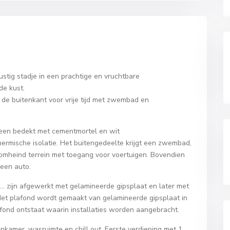
tig stadje in een prachtige en vruchtbare
de kust.
 de buitenkant voor vrije tijd met zwembad en
een bedekt met cementmortel en wit
thermische isolatie. Het buitengedeelte krijgt een zwembad,
n omheind terrein met toegang voor voertuigen. Bovendien
een auto.
 zijn afgewerkt met gelamineerde gipsplaat en later met
 Het plafond wordt gemaakt van gelamineerde gipsplaat in
fond ontstaat waarin installaties worden aangebracht.
amer, wasruimte en chill out. Eerste verdieping met 1