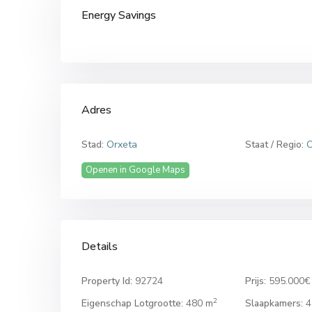
Energy Savings
Adres
Stad:
Orxeta
Staat / Regio:
C
Openen in Google Maps
Details
Property Id:
92724
Prijs:
595.000€
2
Eigenschap Lotgrootte:
480 m
Slaapkamers:
4