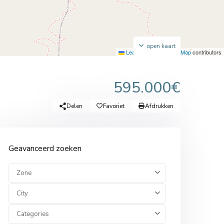
open kaart
Leaflet
|
©
OpenStreetMap
contributors
595.000€
Delen
Favoriet
Afdrukken
Geavanceerd zoeken
Zone
City
Categories