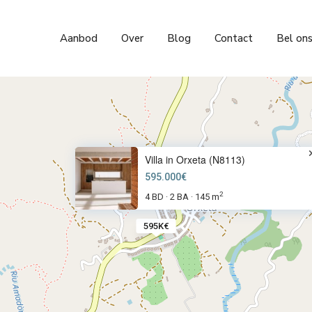
Aanbod
Over
Blog
Contact
Bel on
Villa in Orxeta (N8113)
595.000€
2
4 BD
2 BA
145 m
·
·
595K€