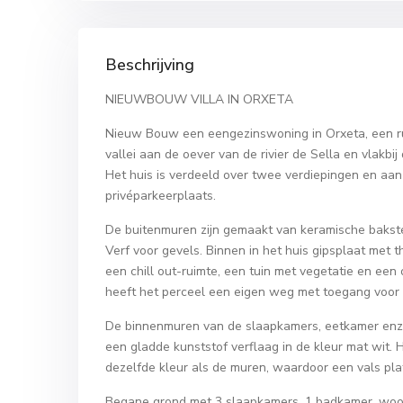
Beschrijving
NIEUWBOUW VILLA IN ORXETA
Nieuw Bouw een eengezinswoning in Orxeta, een rus
vallei aan de oever van de rivier de Sella en vlakbij 
Het huis is verdeeld over twee verdiepingen en aan
privéparkeerplaats.
De buitenmuren zijn gemaakt van keramische bakst
Verf voor gevels. Binnen in het huis gipsplaat met 
een chill out-ruimte, een tuin met vegetatie en ee
heeft het perceel een eigen weg met toegang voor 
De binnenmuren van de slaapkamers, eetkamer enz…
een gladde kunststof verflaag in de kleur mat wit.
dezelfde kleur als de muren, waardoor een vals pla
Begane grond met 3 slaapkamers, 1 badkamer, woonk