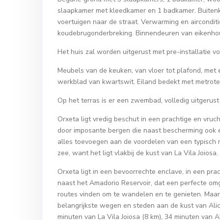
slaapkamer met kleedkamer en 1 badkamer. Buiten
voertuigen naar de straat. Verwarming en aircondit
koudebrugonderbreking. Binnendeuren van eikenhout
Het huis zal worden uitgerust met pre-installatie v
Meubels van de keuken, van vloer tot plafond, met 
werkblad van kwartswit. Eiland bedekt met metrote
Op het terras is er een zwembad, volledig uitgerust
Orxeta ligt vredig beschut in een prachtige en vruch
door imposante bergen die naast bescherming ook e
alles toevoegen aan de voordelen van een typisch m
zee, want het ligt vlakbij de kust van La Vila Joiosa.
Orxeta ligt in een bevoorrechte enclave, in een pra
naast het Amadorio Reservoir, dat een perfecte omg
routes vinden om te wandelen en te genieten. Maar 
belangrijkste wegen en steden aan de kust van Alic
minuten van La Vila Joiosa (8 km), 34 minuten van A