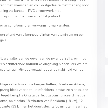
kant met zwembad en chill-outgedeelte met toegang voor
ioning via kanalen. PVC timmerwerk met
 zijn ontworpen van vloer tot plafond.
oor airconditioning en verwarming via kanalen.
een eiland van eikenhout, plinten van aluminium en een
gels.
tbare vallei aan de oever van de rivier de Sella, omringd
en schitterende natuurlijke omgeving bieden. Als we dit
editerraan klimaat, verzacht door de nabijheid van de
chtige vallei tussen de bergen Relleu, Orxeta en Aitana,
eving biedt voor natuurliefhebbers, omdat ze hier talloze
tegelijkertijd is Orxeta perfect gecommuniceerd met de
ante, op slechts 18 minuten van Benidorm (19 km), 12
licante (39 km) en het duurt slechts 36 minuten naar het