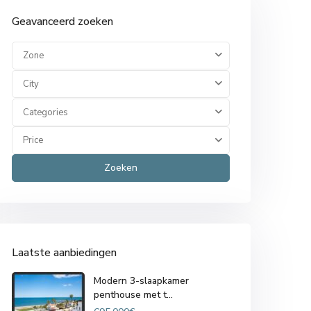
Geavanceerd zoeken
Zone
City
Categories
Price
Zoeken
Laatste aanbiedingen
Modern 3-slaapkamer
penthouse met t...