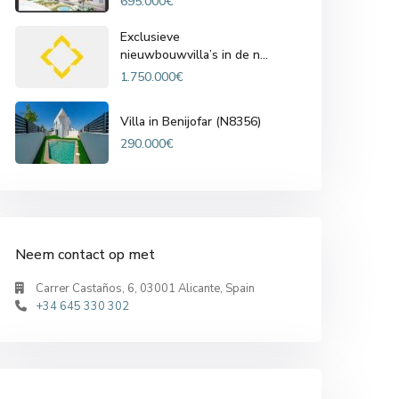
695.000€
Exclusieve
nieuwbouwvilla’s in de n...
1.750.000€
Villa in Benijofar (N8356)
290.000€
Neem contact op met
Carrer Castaños, 6, 03001 Alicante, Spain
+34 645 330 302