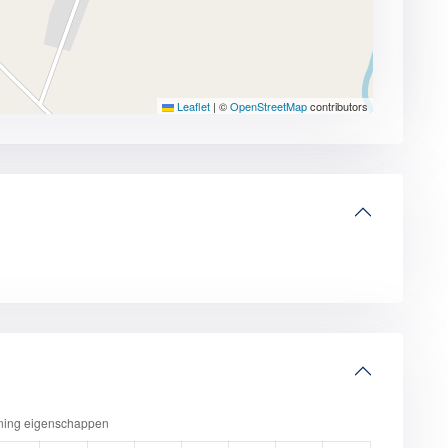
Leaflet
|
©
OpenStreetMap
contributors