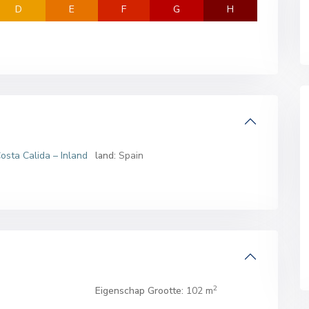
D
E
F
G
H
osta Calida – Inland
land:
Spain
2
Eigenschap Grootte:
102 m