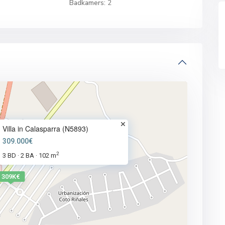
Badkamers:
2
Villa in Calasparra (N5893)
309.000€
2
3 BD
2 BA
102 m
·
·
309K€