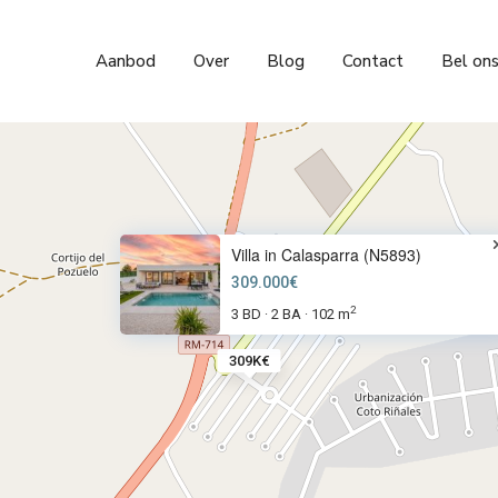
Aanbod
Over
Blog
Contact
Bel on
Villa in Calasparra (N5893)
309.000€
2
3 BD
2 BA
102 m
·
·
309K€