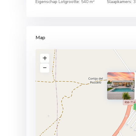
2
Eigenschap Lotgrootte:
540 m
Slaapkamers:
3
Map