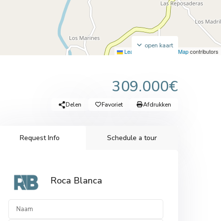
open kaart
Leaflet
|
©
OpenStreetMap
contributors
309.000€
Delen
Favoriet
Afdrukken
Request Info
Schedule a tour
Roca Blanca