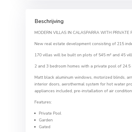
Beschrijving
MODERN VILLAS IN CALASPARRA WITH PRIVATE PO
New real estate development consisting of 215 inde
170 villas will be built on plots of 545 m² and 45 vil
2 and 3 bedroom homes with a private pool of 24.5 
Matt black aluminum windows, motorized blinds, ar
interior doors, aerothermal system for hot water prod
appliances included, pre-installation of air conditio
Features:
Private Pool
Garden
Gated