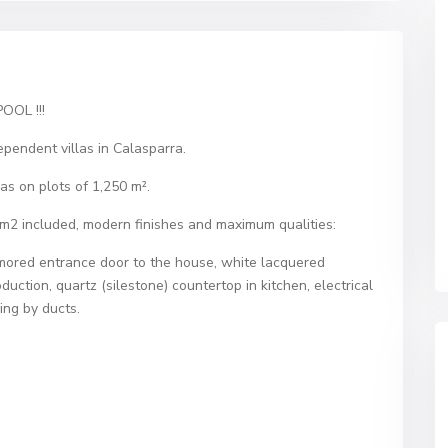
OL !!!
pendent villas in Calasparra.
las on plots of 1,250 m².
m2 included, modern finishes and maximum qualities:
mored entrance door to the house, white lacquered
uction, quartz (silestone) countertop in kitchen, electrical
ning by ducts.