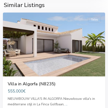
Similar Listings
Algorfa
Sales
Previous
Next
Villa in Algorfa (N8235)
555.000€
NIEUWBOUW VILLA'S IN ALGORFA Nieuwbouw villa's in
mediterrane stijl in La Finca Golfbaan,
...