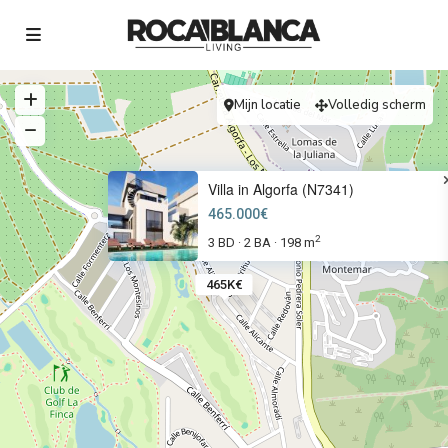
Mijn locatie
Volledig scherm
Villa in Algorfa (N7341)
465.000€
2
3 BD
2 BA
198 m
·
·
465K€