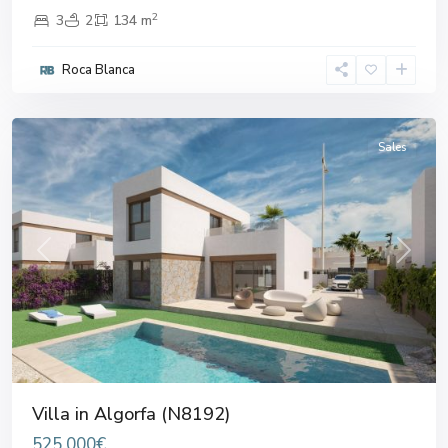
2
3
2
134 m
Roca Blanca
Algorfa
Sales
Previous
Next
Villa in Algorfa (N8192)
525.000€