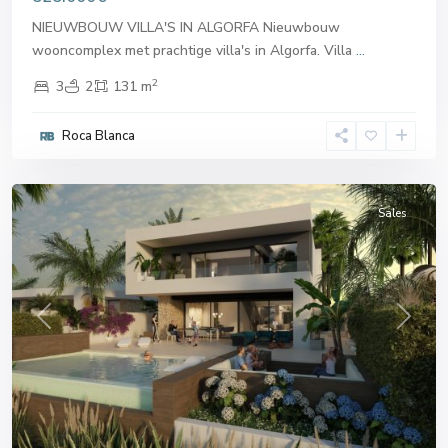
NIEUWBOUW VILLA'S IN ALGORFA Nieuwbouw
wooncomplex met prachtige villa's in Algorfa. Villa
...
2
3
2
131 m
Roca Blanca
Algorfa
Sales
Previous
Next