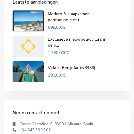
Laatste aanbiedingen
Modern 3-slaapkamer
penthouse met t...
695.000€
Exclusieve nieuwbouwvilla’s in
de n...
1.750.000€
Villa in Benijofar (N8356)
290.000€
Neem contact op met
Carrer Castaños, 6, 03001 Alicante, Spain
+34 645 330 302