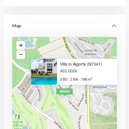
Map
Villa in Algorfa (N7341)
465.000€
2
3 BD
2 BA
198 m
·
·
465K€