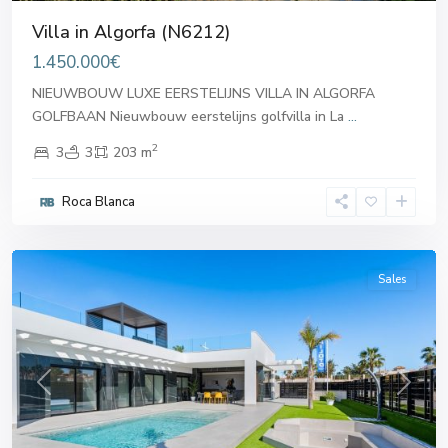
Villa in Algorfa (N6212)
1.450.000€
NIEUWBOUW LUXE EERSTELIJNS VILLA IN ALGORFA
GOLFBAAN Nieuwbouw eerstelijns golfvilla in La
...
2
3
3
203 m
Roca Blanca
Algorfa
Sales
Previous
Next