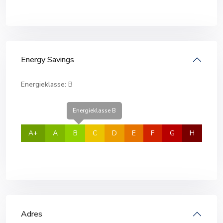
Energy Savings
Energieklasse:
B
Energieklasse B
A+
A
B
C
D
E
F
G
H
Adres