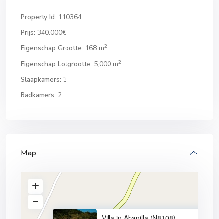
Property Id:
110364
Prijs:
340.000€
2
Eigenschap Grootte:
168 m
2
Eigenschap Lotgrootte:
5,000 m
Slaapkamers:
3
Badkamers:
2
Map
Villa in Abanilla (N8108)