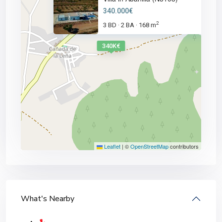
340.000€
2
3 BD
2 BA
168 m
·
·
340K€
Leaflet
|
©
OpenStreetMap
contributors
What's Nearby