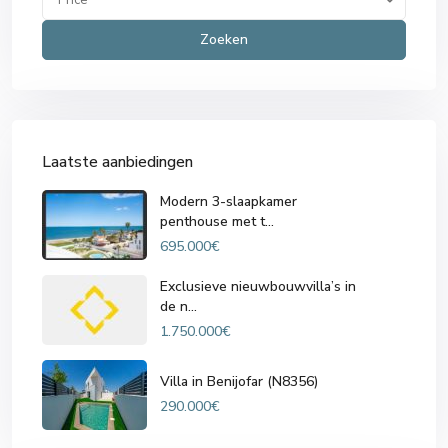
Zoeken
Laatste aanbiedingen
Modern 3-slaapkamer
penthouse met t...
695.000€
Exclusieve nieuwbouwvilla’s in
de n...
1.750.000€
Villa in Benijofar (N8356)
290.000€