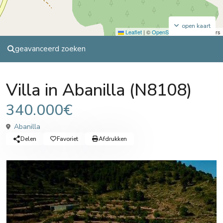
open kaart
Leaflet
|
©
OpenStreetMap
contributors
geavanceerd zoeken
Sales
Villa
Villa in Abanilla (N8108)
340.000€
Abanilla
Delen
Favoriet
Afdrukken