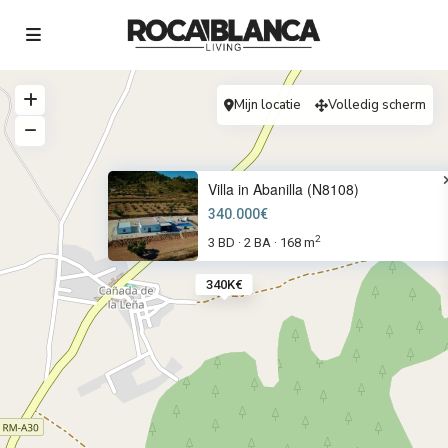
Mijn locatie
Volledig scherm
Villa in Abanilla (N8108)
340.000€
2
3 BD
2 BA
168 m
·
·
340K€