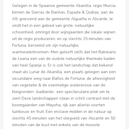
Gelegen in de Spaanse gemeente Abanilla, regio Murcia,
binnen de Sierras de Barinas, Espada & Quibas; aan de
A9, grenzend aan de gemeente Algueña in Alicante. Je
vindt het in een gebied van grote, natuurlijke
schoonheid, omringd door wijngaarden die lokale wijnen
uit de regio produceren, en op slechts 15 minuten van
Fortuna, beroemd om zijn natuurlijke
warmwaterbronnen. Men gelooft zelfs dat het Balneario
de Leana een van de oudste natuurlijke thermale baden
van heel Spanje is. Er is ook het landschap dat bekend
staat als Lunar de Abanilla, een plaats gelegen aan een
secundaire weg naar Baños de Fortuna, de afwezigheid
van vegetatie & de overmatige watererosie van de
kleigronden -badlands- een spectaculaire plek om te
zien! Deze landschappen staan in schril contrast met de
boomgaarden van Mayoha, rijk aan allerlei soorten
tuinbouw en fruit. Een enclave midden in de natuur op
slechts 45 minuten van het vliegveld van Alicante en 50
minuten van de kust met enkele van de mooiste