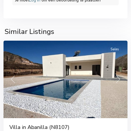
Je moet
Log in
om een ​​beoordeling te plaatsen
Similar Listings
Abanilla
Sales
Previous
Next
Villa in Abanilla (N8107)