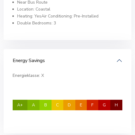
Near Bus Route
Location: Coastal
Heating: YesAir Conditioning: Pre-Installed
Double Bedrooms: 3
Energy Savings
Energieklasse:
X
A+
A
B
C
D
E
F
G
H