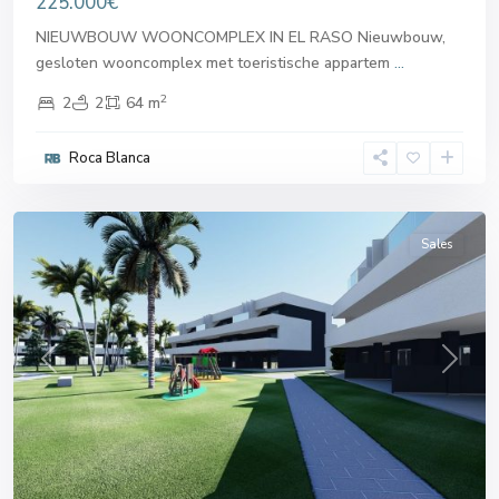
225.000€
NIEUWBOUW WOONCOMPLEX IN EL RASO Nieuwbouw,
gesloten wooncomplex met toeristische appartem
...
2
2
2
64 m
Guardamar
Roca Blanca
del
Segura
Sales
Previous
Next