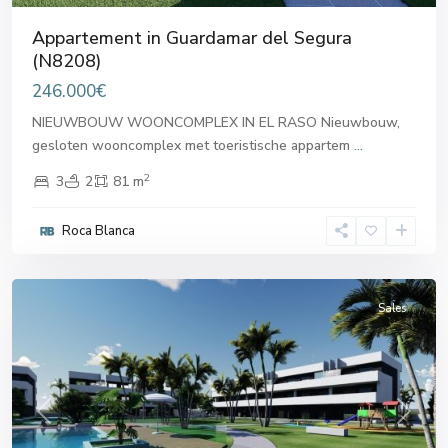
Appartement in Guardamar del Segura
(N8208)
246.000€
NIEUWBOUW WOONCOMPLEX IN EL RASO Nieuwbouw,
gesloten wooncomplex met toeristische appartem
...
2
3
2
81 m
Guardamar
Roca Blanca
del
Segura
Sales
Previous
Next