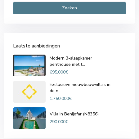
Zoeken
Laatste aanbiedingen
Modern 3-slaapkamer
penthouse met t...
695.000€
Exclusieve nieuwbouwvilla’s in
de n...
1.750.000€
Villa in Benijofar (N8356)
290.000€