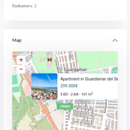
Badkamers:
2
Map
Apartment in Guardamar del Seg
299.000€
2
3 BD
2 BA
101 m
·
·
299K€