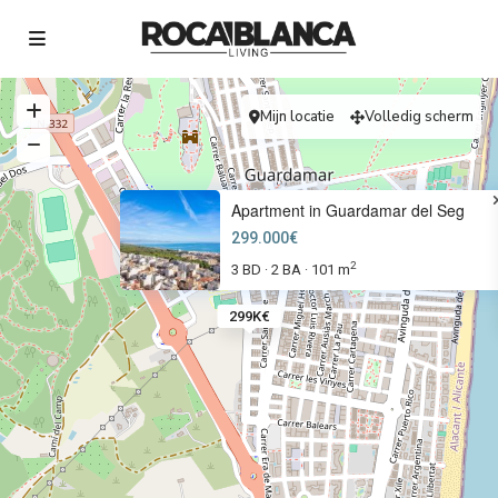
Mijn locatie
Volledig scherm
Apartment in Guardamar del Seg
299.000€
2
3 BD
2 BA
101 m
·
·
299K€