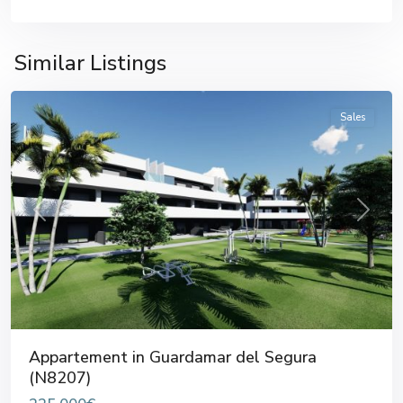
Guardamar
del
Similar Listings
Segura
Sales
Previous
Next
Appartement in Guardamar del Segura
(N8207)