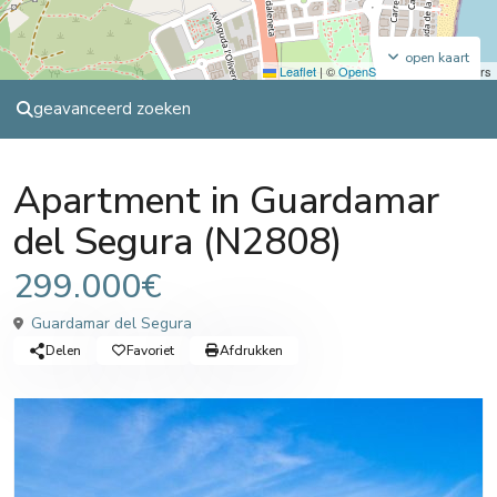
open kaart
Leaflet
|
©
OpenStreetMap
contributors
geavanceerd zoeken
Sales
Apartment
Apartment in Guardamar
del Segura (N2808)
299.000€
Guardamar del Segura
Delen
Favoriet
Afdrukken