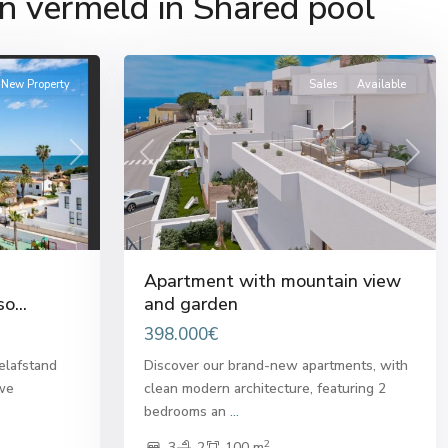
n vermeld in Shared pool
del
26
Sol
New Property
Sales
Available
Next
Previous
Next
Apartment with mountain view
o...
and garden
398.000€
elafstand
Discover our brand-new apartments, with
uwe
clean modern architecture, featuring 2
bedrooms an
...
2
3
2
100 m