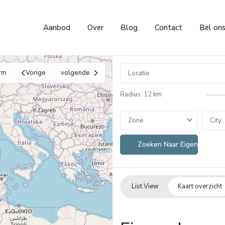
Aanbod
Over
Blog
Contact
Bel on
rm
Vorige
volgende
Radius:
12 km
Zone
City
List View
Kaart overzicht
Dénia
,