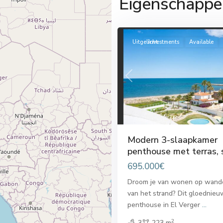
Eigenschappe
El
18
Verger
Uitgelicht
Investments
Available
Previous
Modern 3-slaapkamer
penthouse met terras, s
695.000€
Droom je van wonen op wand
van het strand? Dit gloednie
penthouse in El Verger
...
2
3
223 m