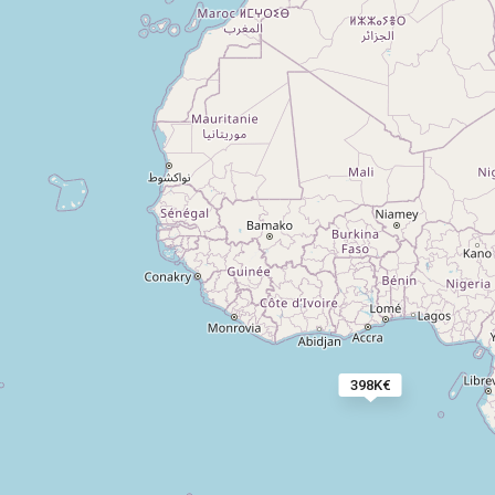
398K€