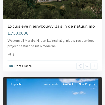
Exclusieve nieuwbouwvilla’s in de natuur, mo...
1.750.000€
Welkom bij Moraira N: een kleinschalig, nieuw residentieel
project bestaande uit 6 moderne
...
2
Dénia
,
Roca Blanca
El
Verger
Uitgelicht
Investments
Available
New Property