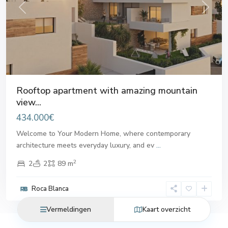
Previous
Next
Rooftop apartment with amazing mountain
view...
434.000€
Welcome to Your Modern Home, where contemporary
architecture meets everyday luxury, and ev
...
2
2
2
89 m
Roca Blanca
Vermeldingen
Kaart overzicht