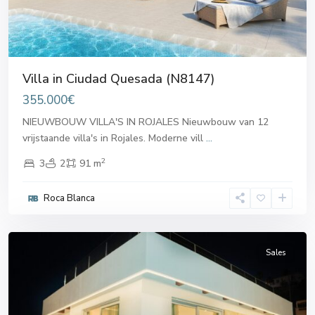
Villa in Ciudad Quesada (N8147)
355.000€
NIEUWBOUW VILLA'S IN ROJALES Nieuwbouw van 12
vrijstaande villa's in Rojales. Moderne vill
...
2
3
2
91 m
Roca Blanca
Ciudad
Quesada
Sales