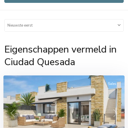
Nieuwste eerst
Eigenschappen vermeld in
Ciudad Quesada
Ciudad
Quesada
Sales
Previous
Next