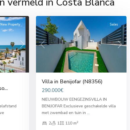
n vermeld in Costa Blanca
25
Benijófar
New Property
Sales
Next
Previous
Next
Villa in Benijofar (N8356)
o...
290.000€
NIEUWBOUW EENGEZINSVILLA IN
elafstand
BENIJOFAR Exclusieve geschakelde villa
uwe
met zwembad en tuin in
...
2
2
1
110 m