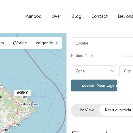
Aanbod
Over
Blog
Contact
Bel on
rm
Vorige
volgende
Radius:
12 km
Zone
City
695K€
List View
Kaart overzicht
Dénia
,