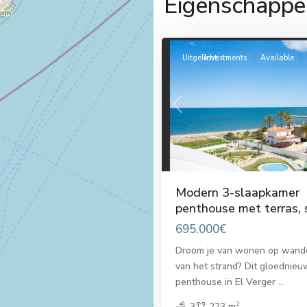
Eigenschappe
El
18
Verger
Uitgelicht
Investments
Available
Previous
Modern 3-slaapkamer
penthouse met terras, s
695.000€
Droom je van wonen op wand
van het strand? Dit gloednie
penthouse in El Verger
...
2
3
223 m